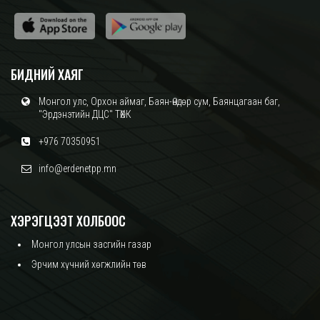
БИДНИЙ ХАЯГ
Монгол улс, Орхон аймаг, Баян-Өндөр сум, Баянцагаан баг,
"Эрдэнэтийн ДЦС" ТӨХК
+976 70350951
info@erdenetpp.mn
ХЭРЭГЦЭЭТ ХОЛБООС
Монгол улсын засгийн газар
Эрчим хүчний хөгжлийн төв