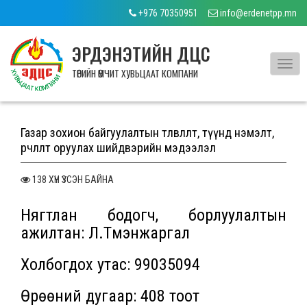
+976 70350951
info@erdenetpp.mn
ЭРДЭНЭТИЙН ДЦС
Toggl
ТӨРИЙН ӨМЧИТ ХУВЬЦААТ КОМПАНИ
navig
Газар зохион байгуулалтын төлөвлөлт, түүнд нэмэлт,
өөрчлөлт оруулах шийдвэрийн мэдээлэл
138 ХҮН ҮЗСЭН БАЙНА
Нягтлан бодогч, борлуулалтын
ажилтан: Л.Түмэнжаргал
Холбогдох утас: 99035094
Өрөөний дугаар: 408 тоот