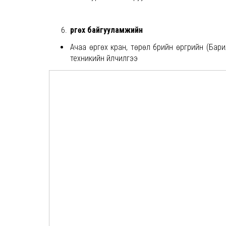
Өргөх байгууламжийн
Ачаа өргөх кран, төрөл бүрийн өргүүрийн (Бар
техникийн үйлчилгээ