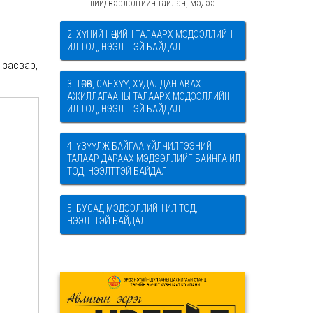
шийдвэрлэлтийн тайлан, мэдээ
2. ХҮНИЙ НӨӨЦИЙН ТАЛААРХ МЭДЭЭЛЛИЙН
ИЛ ТОД, НЭЭЛТТЭЙ БАЙДАЛ
 засвар,
3. ТӨСӨВ, САНХҮҮ, ХУДАЛДАН АВАХ
АЖИЛЛАГААНЫ ТАЛААРХ МЭДЭЭЛЛИЙН
ИЛ ТОД, НЭЭЛТТЭЙ БАЙДАЛ
4. ҮЗҮҮЛЖ БАЙГАА ҮЙЛЧИЛГЭЭНИЙ
ТАЛААР ДАРААХ МЭДЭЭЛЛИЙГ БАЙНГА ИЛ
ТОД, НЭЭЛТТЭЙ БАЙДАЛ
5. БУСАД МЭДЭЭЛЛИЙН ИЛ ТОД,
НЭЭЛТТЭЙ БАЙДАЛ