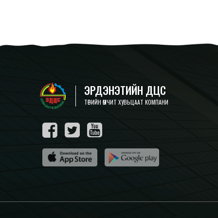
ЭРДЭНЭТИЙН ДЦС
ТӨРИЙН ӨМЧИТ ХУВЬЦААТ КОМПАНИ