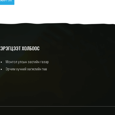
ЖИРГЭХ
ХЭРЭГЦЭЭТ ХОЛБООС
Монгол улсын засгийн газар
Эрчим хүчний хөгжлийн төв