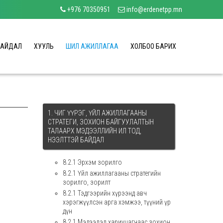
+976 70350951
info@erdenetpp.mn
БАЙДАЛ
ХУУЛЬ
ШИЛ АЖИЛЛАГАА
ХОЛБОО БАРИХ
1. ЧИГ ҮҮРЭГ, ҮЙЛ АЖИЛЛАГААНЫ
СТРАТЕГИ, ЗОХИОН БАЙГУУЛАЛТЫН
ТАЛААРХ МЭДЭЭЛЛИЙН ИЛ ТОД,
НЭЭЛТТЭЙ БАЙДАЛ
8.2.1 Эрхэм зорилго
8.2.1 Үйл ажиллагааны стратегийн
зорилго, зорилт
8.2.1 Тэдгээрийн хүрээнд авч
хэрэгжүүлсэн арга хэмжээ, түүний үр
дүн
8.2.1 Мэдээлэл хариуцагчаас зохион