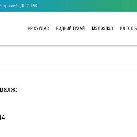
"Эрдэнэтийн ДЦС" ТӨХК
НҮҮР ХУУДАС
БИДНИЙ ТУХАЙ
МЭДЭЭЛЭЛ
ИЛ ТОД 
рвалж:
44