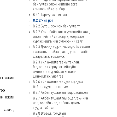
байгуулах олон нийтийн арга
хэмжээний хөтөлбөр
8.2.1 Тэргүүлэх чиглэл
8.2.2 Чиг үүрэг
8.2.2 Бүтэц, зохион байгуулалт
8.2.2 Хаяг, байршил, шуудангийн хаяг,
олон нийттэй харилцах, мэдээлэл
хүргэх нийгмийн сүлжээний хаяг
8.2.3 Дотоод аудит, санхүүгийн хяналт
шалгалтын тайлан, акт, дүгнэлт, албан
шаардлага, зөвлөмж
8.2.3 Үйл ажиллагааны тайлан,
Мэдээлэл хариуцагчийн үйл
ажиллагаанд хийсэн хяналт-
шинжилгээ, үнэлгээ
гын ажил
8.2.6 Үйл ажиллагаандаа мөрдөж
байгаа хууль тогтоомж
гээ
8.2.7 Албан тушаалын тодорхойлолт
гын ажил
8.2.7 Албан тушаалтны эцэг /эх/-ийн
нэр, өөрийн нэр, албаны цахим
шуудангийн хаяг
ын ажил,
8.2.8 Өргөдөл, гомдлын