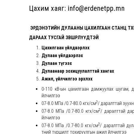
Цахим хаяг: info@erdenetpp.mn
ЭРДЭНЭТИЙН ДУЛААНЫ ЦАХИЛГААН СТАНЦ ТӨХ
ДАРААХ ТУСГАЙ ЗӨВШӨӨРЛҮҮДТЭЙ
Цахилгаан үйлдвэрлэх
Дулаан үйлдвэрлэх
Дулаан түгээх
Дулаанаар зохицуулалттай хангах
Ажил, үйлчилгээ эрхлэх
0-110 кВ-ын цахилгаан дамжуулах шугам, д
үйлчилгээ
2
07-8.0 МПа /0.7-80.0 кгх/см
/ даралттай зуухн
2
07-8.0 МПа /0.7-80.0 кгх/см
/ даралттай да
үйлчилгээ
2
07-8.0 МПа /0.7-80.0 кгх/см
/ даралттай ду
түүний туршилт тохируулгын ажил үйлчилгээ