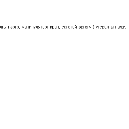
илгын өргүүр, манипуляторт кран, сагстай өргөгч ) угсралтын ажил,