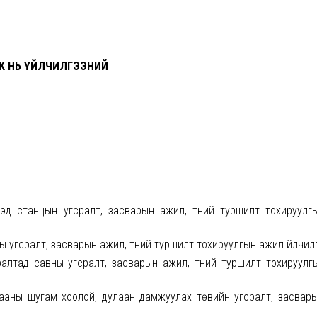
К НЬ ҮЙЛЧИЛГЭЭНИЙ
эд станцын угсралт, засварын ажил, түүний туршилт тохируул
ы угсралт, засварын ажил, түүний туршилт тохируулгын ажил үйлчил
ралтад савны угсралт, засварын ажил, түүний туршилт тохируул
лааны шугам хоолой, дулаан дамжуулах төвийн угсралт, засвар