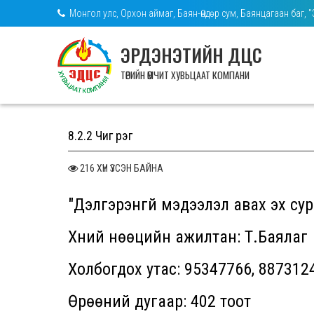
Монгол улс, Орхон аймаг, Баян-Өндөр сум, Баянцагаан баг, 
ЭРДЭНЭТИЙН ДЦС
ТӨРИЙН ӨМЧИТ ХУВЬЦААТ КОМПАНИ
8.2.2 Чиг үүрэг
216 ХҮН ҮЗСЭН БАЙНА
"Дэлгэрэнгүй мэдээлэл авах эх су
Хүний нөөцийн ажилтан: Т.Баялаг
Холбогдох утас: 95347766, 887312
Өрөөний дугаар: 402 тоот