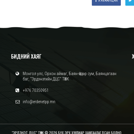
ХУВААЛЦАХ
БИДНИЙ ХАЯГ
Монгол улс, Орхон аймаг, Баян-Өндөр сум, Баянцагаан
баг, "Эрдэнэтийн ДЦС" ТӨХК
+976 70350951
info@erdenetpp.mn
"ЭРДЭНЭТ ДЦС" ТӨХК © 2026 БҮХ ЭРХ ХУУЛИАР ХАМГААЛАГДСАН БОЛНО.