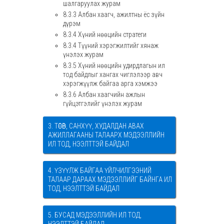
шалгаруулах журам
8.3.3 Албан хаагч, ажилтны ёс зүйн
дүрэм
8.3.4 Хүний нөөцийн стратеги
8.3.4 Түүний хэрэгжилтийг хянаж
үнэлэх журам
8.3.5 Хүний нөөцийн удирдлагын ил
тод байдлыг хангах чиглэлээр авч
хэрэгжүүлж байгаа арга хэмжээ
8.3.6 Албан хаагчийн ажлын
гүйцэтгэлийг үнэлэх журам
3. ТӨСӨВ, САНХҮҮ, ХУДАЛДАН АВАХ
АЖИЛЛАГААНЫ ТАЛААРХ МЭДЭЭЛЛИЙН
ИЛ ТОД, НЭЭЛТТЭЙ БАЙДАЛ
4. ҮЗҮҮЛЖ БАЙГАА ҮЙЛЧИЛГЭЭНИЙ
ТАЛААР ДАРААХ МЭДЭЭЛЛИЙГ БАЙНГА ИЛ
ТОД, НЭЭЛТТЭЙ БАЙДАЛ
5. БУСАД МЭДЭЭЛЛИЙН ИЛ ТОД,