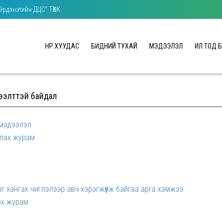
"Эрдэнэтийн ДЦС" ТӨХК
НҮҮР ХУУДАС
БИДНИЙ ТУХАЙ
МЭДЭЭЛЭЛ
ИЛ ТОД 
нээлттэй байдал
 мэдээлэл
улах журам
ыг хангах чиглэлээр авч хэрэгжүүлж байгаа арга хэмжээ
лэх журам