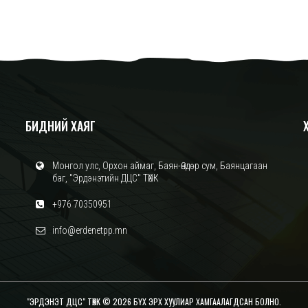
БИДНИЙ ХАЯГ
Монгол улс, Орхон аймаг, Баян-Өндөр сум, Баянцагаан
баг, "Эрдэнэтийн ДЦС" ТӨХК
+976 70350951
info@erdenetpp.mn
"ЭРДЭНЭТ ДЦС" ТӨХК © 2026 БҮХ ЭРХ ХУУЛИАР ХАМГААЛАГДСАН БОЛНО.