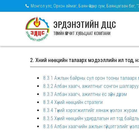
Монгол улс, Орхон аймаг, Баян-Өндөр сум, Баянцагаан баг, 
ЭРДЭНЭТИЙН ДЦС
ТӨРИЙН ӨМЧИТ ХУВЬЦААТ КОМПАНИ
2. Хүний нөөцийн талаарх мэдээллийн ил тод, 
8.3.1 Ажлын байрны сул орон тооны талаарх
8.3.2 Албан хаагч, ажилтныг сонгон шалгару
8.3.3 Албан хаагч, ажилтны ёс зүйн дүрэм
8.3.4 Хүний нөөцийн стратеги
8.3.4 Түүний хэрэгжилтийг хянаж үнэлэх журам
8.3.5 Хүний нөөцийн удирдлагын ил тод байдл
8.3.6 Албан хаагчийн ажлын гүйцэтгэлийг үнэ