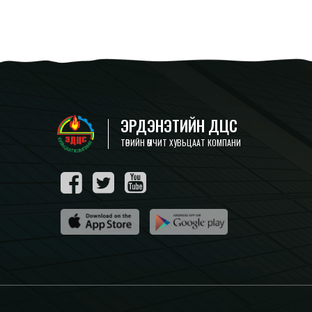
ЭРДЭНЭТИЙН ДЦС
ТӨРИЙН ӨМЧИТ ХУВЬЦААТ КОМПАНИ