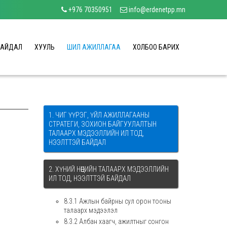
+976 70350951
info@erdenetpp.mn
БАЙДАЛ
ХУУЛЬ
ШИЛ АЖИЛЛАГАА
ХОЛБОО БАРИХ
1. ЧИГ ҮҮРЭГ, ҮЙЛ АЖИЛЛАГААНЫ
СТРАТЕГИ, ЗОХИОН БАЙГУУЛАЛТЫН
ТАЛААРХ МЭДЭЭЛЛИЙН ИЛ ТОД,
НЭЭЛТТЭЙ БАЙДАЛ
2. ХҮНИЙ НӨӨЦИЙН ТАЛААРХ МЭДЭЭЛЛИЙН
ИЛ ТОД, НЭЭЛТТЭЙ БАЙДАЛ
8.3.1 Ажлын байрны сул орон тооны
талаарх мэдээлэл
8.3.2 Албан хаагч, ажилтныг сонгон