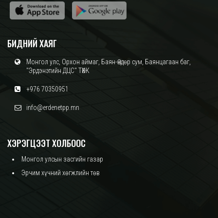
БИДНИЙ ХАЯГ
Монгол улс, Орхон аймаг, Баян-Өндөр сум, Баянцагаан баг,
"Эрдэнэтийн ДЦС" ТӨХК
+976 70350951
info@erdenetpp.mn
ХЭРЭГЦЭЭТ ХОЛБООС
Монгол улсын засгийн газар
Эрчим хүчний хөгжлийн төв