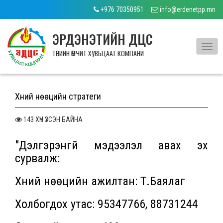
+976 70350951
info@erdenetpp.mn
ЭРДЭНЭТИЙН ДЦС
Toggl
ТӨРИЙН ӨМЧИТ ХУВЬЦААТ КОМПАНИ
navig
Хүний нөөцийн стратеги
143 ХҮН ҮЗСЭН БАЙНА
"Дэлгэрэнгүй мэдээлэл авах эх
сурвалж:
Хүний нөөцийн ажилтан: Т.Баялаг
Холбогдох утас: 95347766, 88731244