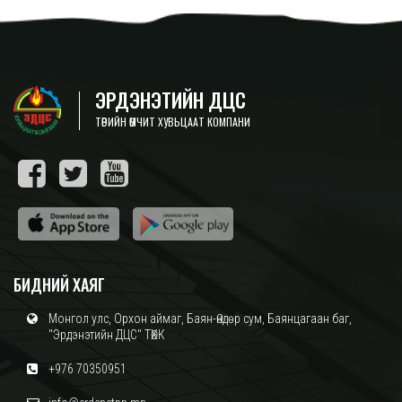
ЭРДЭНЭТИЙН ДЦС
ТӨРИЙН ӨМЧИТ ХУВЬЦААТ КОМПАНИ
БИДНИЙ ХАЯГ
Монгол улс, Орхон аймаг, Баян-Өндөр сум, Баянцагаан баг,
"Эрдэнэтийн ДЦС" ТӨХК
+976 70350951