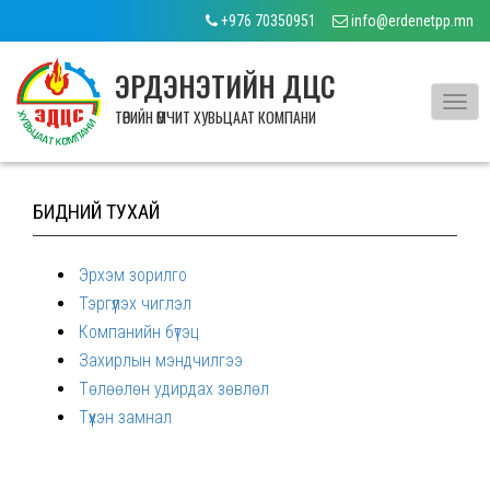
+976 70350951
info@erdenetpp.mn
ЭРДЭНЭТИЙН ДЦС
Toggl
ТӨРИЙН ӨМЧИТ ХУВЬЦААТ КОМПАНИ
navig
БИДНИЙ ТУХАЙ
Эрхэм зорилго
Тэргүүлэх чиглэл
Компанийн бүтэц
Захирлын мэндчилгээ
Төлөөлөн удирдах зөвлөл
Түүхэн замнал