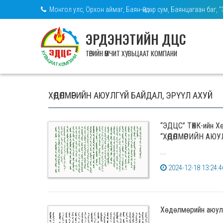
Монгол улс, Орхон аймаг, Баян-Өндөр сум, Баянцагаан баг, 
ЭРДЭНЭТИЙН ДЦС
ТӨРИЙН ӨМЧИТ ХУВЬЦААТ КОМПАНИ
ХӨДӨЛМӨРИЙН АЮУЛГҮЙ БАЙДАЛ, ЭРҮҮЛ АХУЙ
“ЭДЦС” ТӨХК-ийн Х
“ХӨДӨЛМӨРИЙН АЮУ
...
2024-12-18 13:24:4
Хөдөлмөрийн аюулг