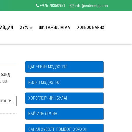
+976 70350951
info@erdenetpp.mn
БАЙДАЛ
ХУУЛЬ
ШИЛ АЖИЛЛАГАА
ХОЛБОО БАРИХ
ЦАГ ҮЕИЙН МЭДЭЭЛЭЛ
жээнд
лаа.
ВИДЕО МЭДЭЭЛЭЛ
ХЭРЭГЛЭГЧИЙН БУЛАН
РЭНГҮЙ..
БАЙГАЛЬ ОРЧИН
САНАЛ ХҮСЭЛТ, ГОМДОЛ, ХЭРХЭН