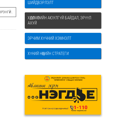
ШИЙДВЭРЛЭЛТ
РЭНГҮЙ..
ХӨДӨЛМӨРИЙН АЮУЛГҮЙ БАЙДАЛ, ЭРҮҮЛ
АХУЙ
ЭРЧИМ ХҮЧНИЙ ХЭМНЭЛТ
ХҮНИЙ НӨӨЦИЙН СТРАТЕГИ