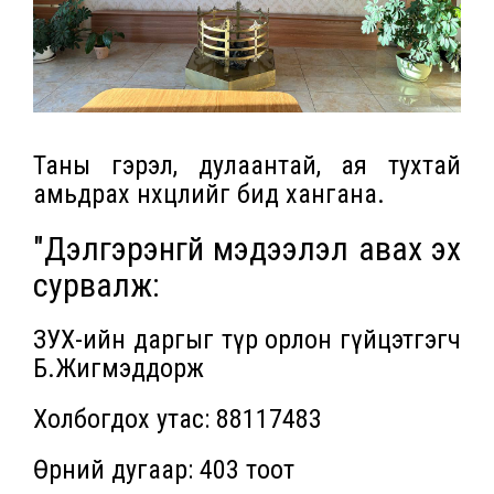
Таны гэрэл, дулаантай, ая тухтай
амьдрах нөхцлийг бид хангана.
"Дэлгэрэнгүй мэдээлэл авах эх
сурвалж:
ЗУХ-ийн даргыг түр орлон гүйцэтгэгч
Б.Жигмэддорж
Холбогдох утас: 88117483
Өрөөний дугаар: 403 тоот