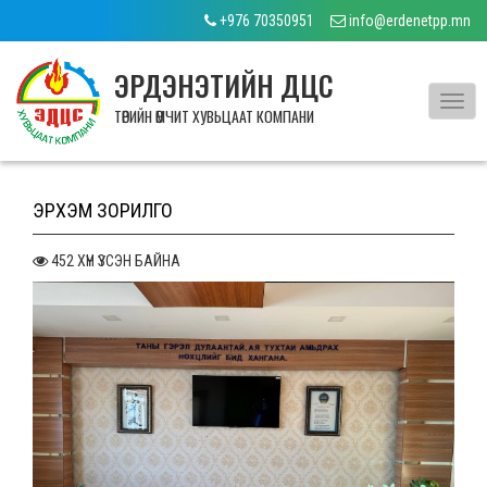
+976 70350951
info@erdenetpp.mn
ЭРДЭНЭТИЙН ДЦС
Toggl
ТӨРИЙН ӨМЧИТ ХУВЬЦААТ КОМПАНИ
navig
ЭРХЭМ ЗОРИЛГО
452 ХҮН ҮЗСЭН БАЙНА