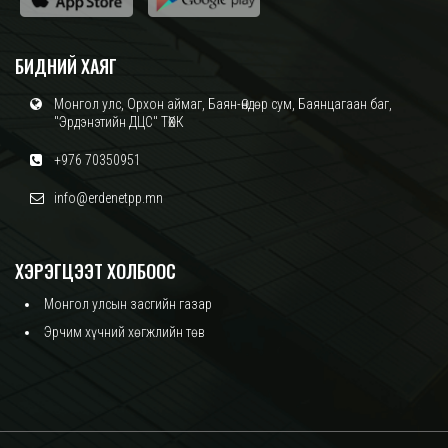
БИДНИЙ ХАЯГ
Монгол улс, Орхон аймаг, Баян-Өндөр сум, Баянцагаан баг,
"Эрдэнэтийн ДЦС" ТӨХК
+976 70350951
info@erdenetpp.mn
ХЭРЭГЦЭЭТ ХОЛБООС
Монгол улсын засгийн газар
Эрчим хүчний хөгжлийн төв