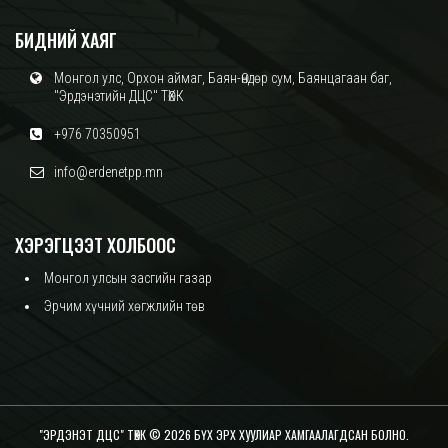
БИДНИЙ ХАЯГ
Монгол улс, Орхон аймаг, Баян-Өндөр сум, Баянцагаан баг,
"Эрдэнэтийн ДЦС" ТӨХК
+976 70350951
info@erdenetpp.mn
ХЭРЭГЦЭЭТ ХОЛБООС
Монгол улсын засгийн газар
Эрчим хүчний хөгжлийн төв
"ЭРДЭНЭТ ДЦС" ТӨХК © 2026 БҮХ ЭРХ ХУУЛИАР ХАМГААЛАГДСАН БОЛНО.