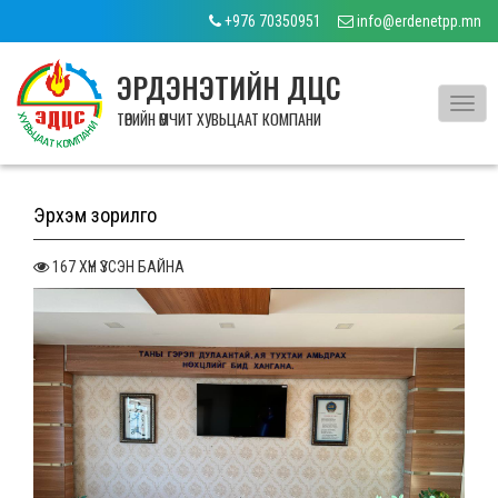
+976 70350951
info@erdenetpp.mn
ЭРДЭНЭТИЙН ДЦС
Toggl
ТӨРИЙН ӨМЧИТ ХУВЬЦААТ КОМПАНИ
navig
Эрхэм зорилго
167 ХҮН ҮЗСЭН БАЙНА