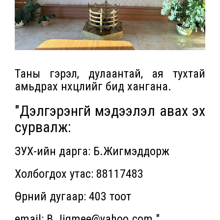
Таны гэрэл, дулаантай, ая тухтай
амьдрах нөхцлийг бид хангана.
"Дэлгэрэнгүй мэдээлэл авах эх
сурвалж:
ЗУХ-ийн дарга: Б.Жигмэддорж
Холбогдох утас: 88117483
Өрөөний дугаар: 403 тоот
email: B.Jigmee@yahoo.com "