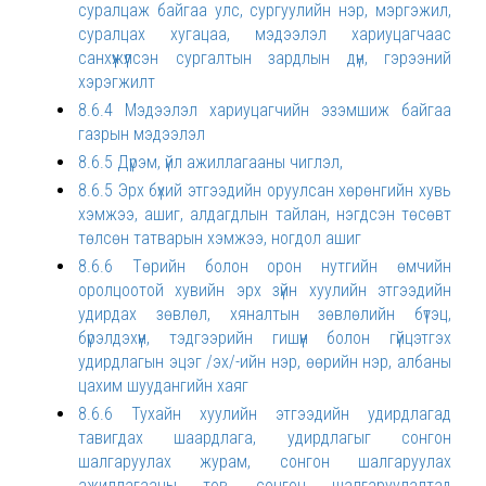
суралцаж байгаа улс, сургуулийн нэр, мэргэжил,
суралцах хугацаа, мэдээлэл хариуцагчаас
санхүүжүүлсэн сургалтын зардлын дүн, гэрээний
хэрэгжилт
8.6.4 Мэдээлэл хариуцагчийн эзэмшиж байгаа
газрын мэдээлэл
8.6.5 Дүрэм, үйл ажиллагааны чиглэл,
8.6.5 Эрх бүхий этгээдийн оруулсан хөрөнгийн хувь
хэмжээ, ашиг, алдагдлын тайлан, нэгдсэн төсөвт
төлсөн татварын хэмжээ, ногдол ашиг
8.6.6 Төрийн болон орон нутгийн өмчийн
оролцоотой хувийн эрх зүйн хуулийн этгээдийн
удирдах зөвлөл, хяналтын зөвлөлийн бүтэц,
бүрэлдэхүүн, тэдгээрийн гишүүн болон гүйцэтгэх
удирдлагын эцэг /эх/-ийн нэр, өөрийн нэр, албаны
цахим шуудангийн хаяг
8.6.6 Тухайн хуулийн этгээдийн удирдлагад
тавигдах шаардлага, удирдлагыг сонгон
шалгаруулах журам, сонгон шалгаруулах
ажиллагааны тов, сонгон шалгаруулалтад