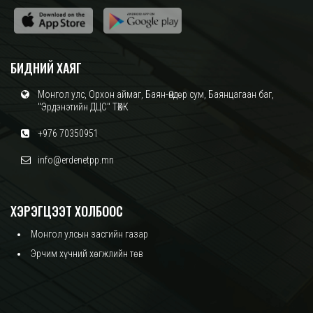
БИДНИЙ ХАЯГ
Монгол улс, Орхон аймаг, Баян-Өндөр сум, Баянцагаан баг,
"Эрдэнэтийн ДЦС" ТӨХК
+976 70350951
info@erdenetpp.mn
ХЭРЭГЦЭЭТ ХОЛБООС
Монгол улсын засгийн газар
Эрчим хүчний хөгжлийн төв