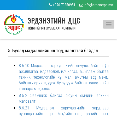
+976 70350951
info@erdenetpp.mn
ЭРДЭНЭТИЙН ДЦС
Toggl
ТӨРИЙН ӨМЧИТ ХУВЬЦААТ КОМПАНИ
navig
5. Бусад мэдээллийн ил тод, нээлттэй байдал
8.6.10 Мэдээлэл хариуцагчийн явуулж байгаа үйл
ажиллагаа, үйлдвэрлэл, үйлчилгээ, ашиглаж байгаа
техник, технологийн хүн, мал, амьтны эрүүл мэнд,
байгаль орчинд үзүүлэх буюу үзүүлж байгаа нөлөөллийн
талаарх мэдээлэл
8.6.2 Эзэмшиж байгаа оюуны өмчийн эрхийн
жагсаалт
8.6.21 Мэдээлэл хариуцагчийн зардлаар
суралцагчийн эцэг /эх/-ийн нэр, өөрийн нэр,