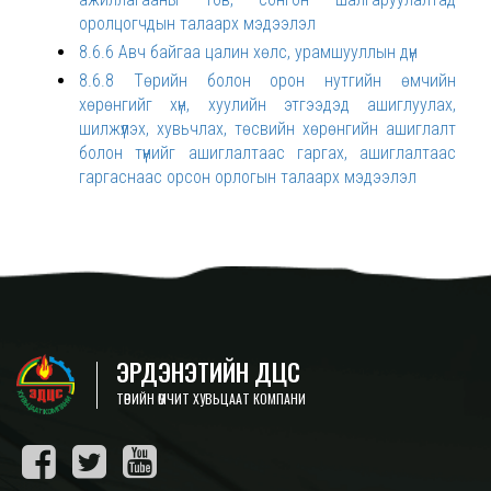
оролцогчдын талаарх мэдээлэл
8.6.6 Авч байгаа цалин хөлс, урамшууллын дүн
8.6.8 Төрийн болон орон нутгийн өмчийн
хөрөнгийг хүн, хуулийн этгээдэд ашиглуулах,
шилжүүлэх, хувьчлах, төсвийн хөрөнгийн ашиглалт
болон түүнийг ашиглалтаас гаргах, ашиглалтаас
гаргаснаас орсон орлогын талаарх мэдээлэл
ЭРДЭНЭТИЙН ДЦС
ТӨРИЙН ӨМЧИТ ХУВЬЦААТ КОМПАНИ