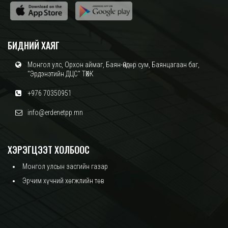
БИДНИЙ ХАЯГ
Монгол улс, Орхон аймаг, Баян-Өндөр сум, Баянцагаан баг,
"Эрдэнэтийн ДЦС" ТӨХК
+976 70350951
info@erdenetpp.mn
ХЭРЭГЦЭЭТ ХОЛБООС
Монгол улсын засгийн газар
Эрчим хүчний хөгжлийн төв