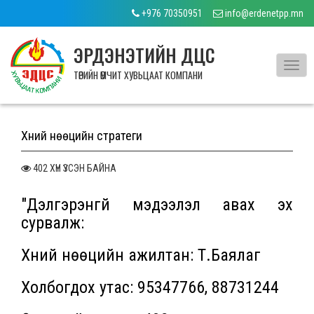
+976 70350951
info@erdenetpp.mn
ЭРДЭНЭТИЙН ДЦС
Toggl
ТӨРИЙН ӨМЧИТ ХУВЬЦААТ КОМПАНИ
navig
Хүний нөөцийн стратеги
402 ХҮН ҮЗСЭН БАЙНА
"Дэлгэрэнгүй мэдээлэл авах эх
сурвалж:
Хүний нөөцийн ажилтан: Т.Баялаг
Холбогдох утас: 95347766, 88731244