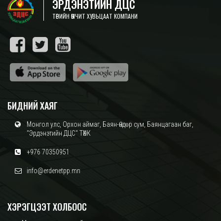
ЭРДЭНЭТИЙН ДЦС
ТӨРИЙН ӨМЧИТ ХУВЬЦААТ КОМПАНИ
БИДНИЙ ХАЯГ
Монгол улс, Орхон аймаг, Баян-Өндөр сум, Баянцагаан баг,
"Эрдэнэтийн ДЦС" ТӨХК
+976 70350951
info@erdenetpp.mn
ХЭРЭГЦЭЭТ ХОЛБООС