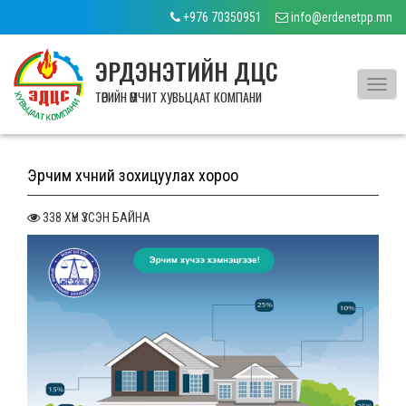
+976 70350951
info@erdenetpp.mn
ЭРДЭНЭТИЙН ДЦС
Toggl
ТӨРИЙН ӨМЧИТ ХУВЬЦААТ КОМПАНИ
navig
Эрчим хүчний зохицуулах хороо
338 ХҮН ҮЗСЭН БАЙНА