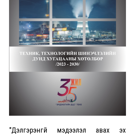
"Дэлгэрэнгүй мэдээлэл авах эх