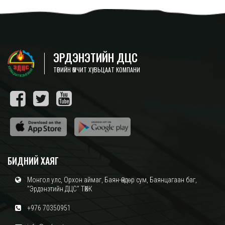
ЭРДЭНЭТИЙН ДЦС
ТӨРИЙН ӨМЧИТ ХУВЬЦААТ КОМПАНИ
БИДНИЙ ХАЯГ
Монгол улс, Орхон аймаг, Баян-Өндөр сум, Баянцагаан баг,
"Эрдэнэтийн ДЦС" ТӨХК
+976 70350951