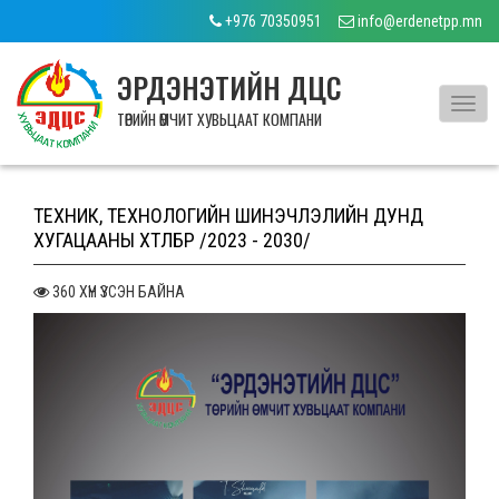
+976 70350951
info@erdenetpp.mn
ЭРДЭНЭТИЙН ДЦС
Toggl
ТӨРИЙН ӨМЧИТ ХУВЬЦААТ КОМПАНИ
navig
ТЕХНИК, ТЕХНОЛОГИЙН ШИНЭЧЛЭЛИЙН ДУНД
ХУГАЦААНЫ ХӨТӨЛБӨР /2023 - 2030/
360 ХҮН ҮЗСЭН БАЙНА