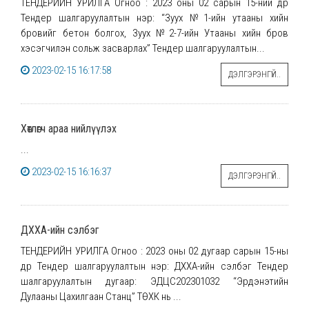
ТЕНДЕРИЙН УРИЛГА Огноо : 2023 оны 02 сарын 15-ний өдөр
Тендер шалгаруулалтын нэр: “Зуух №1-ийн утааны хийн
бровийг бетон болгох, Зуух №2-7-ийн Утааны хийн бров
хэсэгчилэн сольж засварлах” Тендер шалгаруулалтын...
2023-02-15 16:17:58
ДЭЛГЭРЭНГҮЙ..
Хөтлөгч араа нийлүүлэх
...
2023-02-15 16:16:37
ДЭЛГЭРЭНГҮЙ..
ДХХА-ийн сэлбэг
ТЕНДЕРИЙН УРИЛГА Огноо : 2023 оны 02 дугаар сарын 15-ны
өдөр Тендер шалгаруулалтын нэр: ДХХА-ийн сэлбэг Тендер
шалгаруулалтын дугаар: ЭДЦС202301032 “Эрдэнэтийн
Дулааны Цахилгаан Станц” ТӨХК нь ...