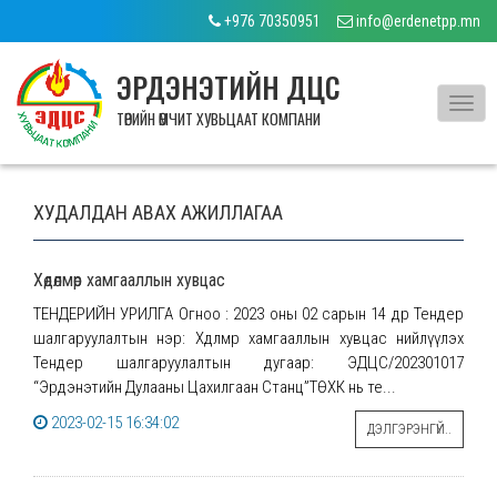
+976 70350951
info@erdenetpp.mn
ЭРДЭНЭТИЙН ДЦС
Toggl
ТӨРИЙН ӨМЧИТ ХУВЬЦААТ КОМПАНИ
navig
ХУДАЛДАН АВАХ АЖИЛЛАГАА
Хөдөлмөр хамгааллын хувцас
ТЕНДЕРИЙН УРИЛГА Огноо : 2023 оны 02 сарын 14 өдөр Тендер
шалгаруулалтын нэр: Хөдөлмөр хамгааллын хувцас нийлүүлэх
Тендер шалгаруулалтын дугаар: ЭДЦС/202301017
“Эрдэнэтийн Дулааны Цахилгаан Станц”ТӨХК нь те...
2023-02-15 16:34:02
ДЭЛГЭРЭНГҮЙ..