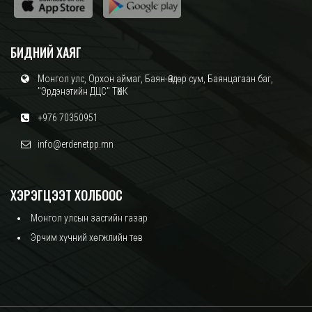
БИДНИЙ ХАЯГ
Монгол улс, Орхон аймаг, Баян-Өндөр сум, Баянцагаан баг,
"Эрдэнэтийн ДЦС" ТӨХК
+976 70350951
info@erdenetpp.mn
ХЭРЭГЦЭЭТ ХОЛБООС
Монгол улсын засгийн газар
Эрчим хүчний хөгжлийн төв