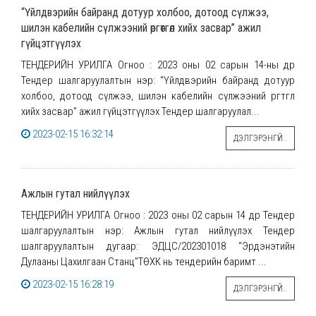
“Үйлдвэрийн байранд дотуур холбоо, дотоод сүлжээ,
шилэн кабелийн сүлжээний өргөтгөл хийх засвар” ажил
гүйцэтгүүлэх
ТЕНДЕРИЙН УРИЛГА Огноо : 2023 оны 02 сарын 14-ны өдөр
Тендер шалгаруулалтын нэр: “Үйлдвэрийн байранд дотуур
холбоо, дотоод сүлжээ, шилэн кабелийн сүлжээний өргөтгөл
хийх засвар” ажил гүйцэтгүүлэх Тендер шалгаруулал...
2023-02-15 16:32:14
ДЭЛГЭРЭНГҮЙ..
Ажлын гутал нийлүүлэх
ТЕНДЕРИЙН УРИЛГА Огноо : 2023 оны 02 сарын 14 өдөр Тендер
шалгаруулалтын нэр: Ажлын гутал нийлүүлэх Тендер
шалгаруулалтын дугаар: ЭДЦС/202301018 “Эрдэнэтийн
Дулааны Цахилгаан Станц”ТӨХК нь тендерийн баримт ...
2023-02-15 16:28:19
ДЭЛГЭРЭНГҮЙ..