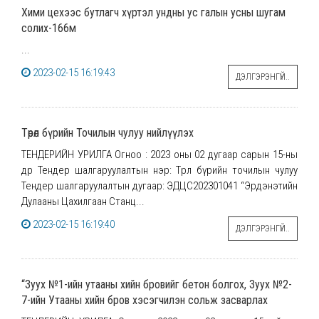
Хими цехээс бутлагч хүртэл ундны ус галын усны шугам
солих-166м
...
2023-02-15 16:19:43
ДЭЛГЭРЭНГҮЙ..
Төрөл бүрийн Точилын чулуу нийлүүлэх
ТЕНДЕРИЙН УРИЛГА Огноо : 2023 оны 02 дугаар сарын 15-ны
өдөр Тендер шалгаруулалтын нэр: Төрөл бүрийн точилын чулуу
Тендер шалгаруулалтын дугаар: ЭДЦС202301041 “Эрдэнэтийн
Дулааны Цахилгаан Станц...
2023-02-15 16:19:40
ДЭЛГЭРЭНГҮЙ..
“Зуух №1-ийн утааны хийн бровийг бетон болгох, Зуух №2-
7-ийн Утааны хийн бров хэсэгчилэн сольж засварлах