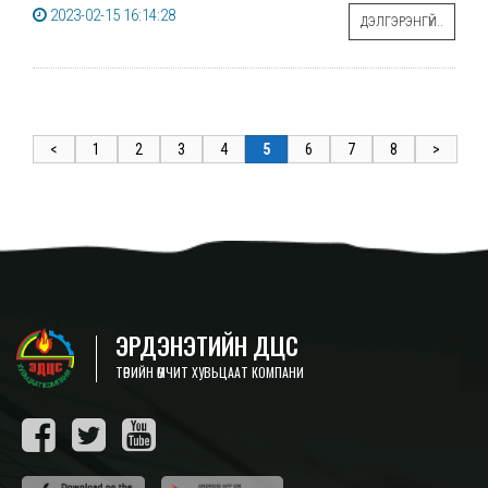
2023-02-15 16:14:28
ДЭЛГЭРЭНГҮЙ..
<
1
2
3
4
5
6
7
8
>
ЭРДЭНЭТИЙН ДЦС
ТӨРИЙН ӨМЧИТ ХУВЬЦААТ КОМПАНИ