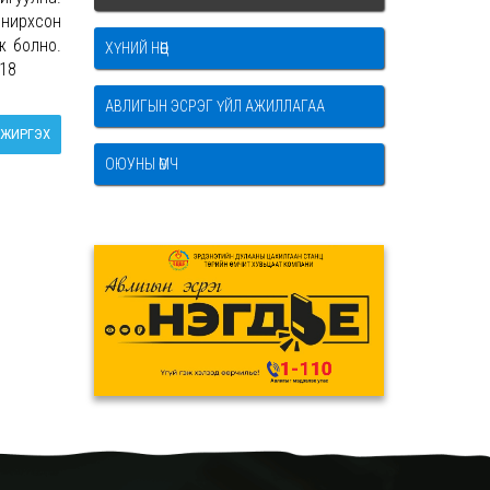
онирхсон
ж болно.
ХҮНИЙ НӨӨЦ
718
АВЛИГЫН ЭСРЭГ ҮЙЛ АЖИЛЛАГАА
ЖИРГЭХ
ОЮУНЫ ӨМЧ