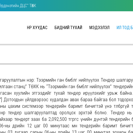
"Эрдэнэтийн ДЦС" ТӨХК
НҮҮР ХУУДАС
БИДНИЙ ТУХАЙ
МЭДЭЭЛЭЛ
ИЛ ТОД 
аруулалтын нэр: Тээрмийн ган бөмбөлөг нийлүүлэх Тендер шалгар
гаан станц” ТӨХК нь “Тээрмийн ган бөмбөлөг нийлүүлэх” тендерий
нгасан хуулийн этгээдийг тухай тендер ирүүлэхийг урьж байна
”] Дотоодын үйлдвэрээс худалдан авах бараа байгаа бол тодорхо
аны цахим системээр тендерийн баримт бичигтэй үнэ төлбөргүй 
лснөөр тендер шалгаруулалтад оролцох эрхтэй болно. Тендер нь
аар тендерт заах ба 2,092,500 төгрөгөөс үнийн дүнтэй тендерийн 
6-ны өдрийн 12 цаг 00 минутаас өмнө тендерийн баримт бичиг
ны 03 дугаар сарын 06-ны өдрийн 13 цаг 00 минутад зохион ба