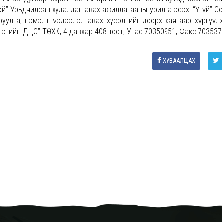
тэй” Урьдчилсан худалдан авах ажиллагааны урилга эсэх: “Үгүй” С
руулга, нэмэлт мэдээлэл авах хүсэлтийг доорх хаягаар хүргүүл
энэтийн ДЦС” ТӨХК, 4 давхар 408 тоот, Утас:70350951, Факс:70353
ХУВААЛЦАХ