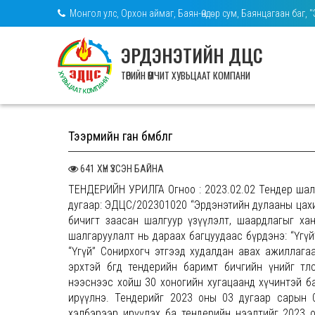
Монгол улс, Орхон аймаг, Баян-Өндөр сум, Баянцагаан баг, 
ЭРДЭНЭТИЙН ДЦС
ТӨРИЙН ӨМЧИТ ХУВЬЦААТ КОМПАНИ
Тээрмийн ган бөмбөлөг
641 ХҮН ҮЗСЭН БАЙНА
ТЕНДЕРИЙН УРИЛГА Огноо : 2023.02.02 Тендер шалг
дугаар: ЭДЦС/202301020 “Эрдэнэтийн дулааны цахил
бичигт заасан шалгуур үзүүлэлт, шаардлагыг ха
шалгаруулалт нь дараах багцуудаас бүрдэнэ: “Үгүй
“Үгүй” Сонирхогч этгээд худалдан авах ажиллага
эрхтэй бөгөөд тендерийн баримт бичгийн үнийг тө
нээснээс хойш 30 хоногийн хугацаанд хүчинтэй байх
ирүүлнэ. Тендерийг 2023 оны 03 дугаар сарын 0
хэлбэрээр ирүүлэх ба тендерийн нээлтийг 2023 о