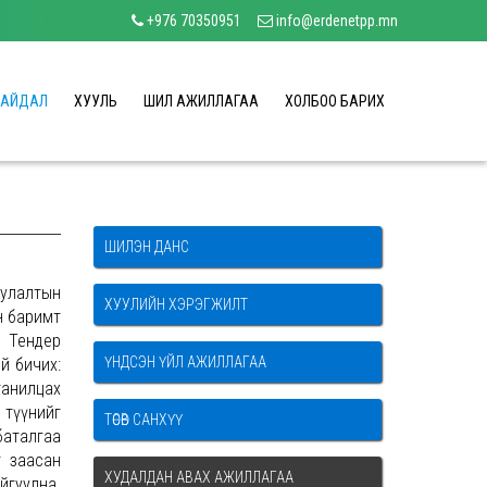
+976 70350951
info@erdenetpp.mn
БАЙДАЛ
ХУУЛЬ
ШИЛ АЖИЛЛАГАА
ХОЛБОО БАРИХ
ШИЛЭН ДАНС
уулалтын
ХУУЛИЙН ХЭРЭГЖИЛТ
н баримт
. Тендер
ҮНДСЭН ҮЙЛ АЖИЛЛАГАА
й бичих:
танилцах
 түүнийг
ТӨСӨВ САНХҮҮ
баталгаа
т заасан
ХУДАЛДАН АВАХ АЖИЛЛАГАА
йгуулна.