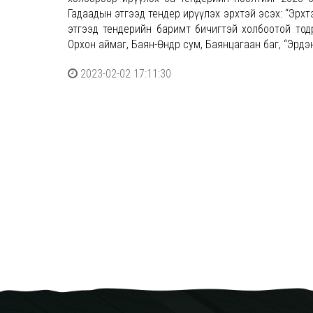
Гадаадын этгээд тендер ирүүлэх эрхтэй эсэх: “Эрх
этгээд тендерийн баримт бичигтэй холбоотой тод
Орхон аймаг, Баян-Өндөр сум, Баянцагаан баг, “Эрд
2023-02-02 17:11:30