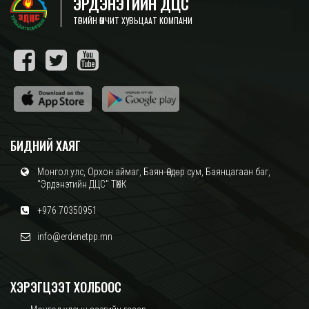
ЭРДЭНЭТИЙН ДЦС
ТӨРИЙН ӨМЧИТ ХУВЬЦААТ КОМПАНИ
БИДНИЙ ХАЯГ
Монгол улс, Орхон аймаг, Баян-Өндөр сум, Баянцагаан баг,
"Эрдэнэтийн ДЦС" ТӨХК
+976 70350951
info@erdenetpp.mn
ХЭРЭГЦЭЭТ ХОЛБООС