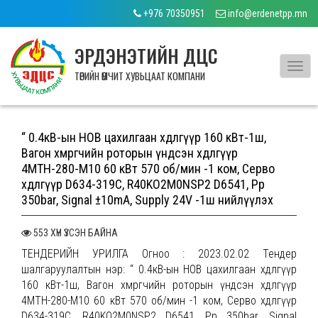
+976 70350951
info@erdenetpp.mn
ЭРДЭНЭТИЙН ДЦС
Toggl
ТӨРИЙН ӨМЧИТ ХУВЬЦААТ КОМПАНИ
navig
“ 0.4кВ-ын НОВ цахилгаан хөдөлгүүр 160 кВт-1ш,
Вагон хөмрөгчийн роторын үндсэн хөдөлгүүр
4МТН-280-М10 60 кВт 570 об/мин -1 ком, Серво
хөдөлгүүр D634-319C, R40KO2M0NSP2 D6541, Pp
350bar, Signal ±10mA, Supply 24V -1ш нийлүүлэх
553 ХҮН ҮЗСЭН БАЙНА
ТЕНДЕРИЙН УРИЛГА Огноо : 2023.02.02 Тендер
шалгаруулалтын нэр: “ 0.4кВ-ын НОВ цахилгаан хөдөлгүүр
160 кВт-1ш, Вагон хөмрөгчийн роторын үндсэн хөдөлгүүр
4МТН-280-М10 60 кВт 570 об/мин -1 ком, Серво хөдөлгүүр
D634-319C, R40KO2M0NSP2 D6541, Pp 350bar, Signal