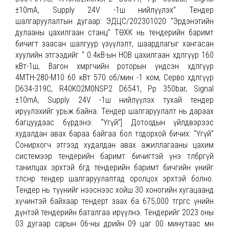
±10mA, Supply 24V -1ш нийлүүлэх” Тендер
шалгаруулалтын дугаар: ЭДЦС/202301020 “Эрдэнэтийн
дулааны цахилгаан станц” ТӨХК нь тендерийн баримт
бичигт заасан шалгуур үзүүлэлт, шаардлагыг хангасан
хуулийн этгээдийг “ 0.4кВ-ын НОВ цахилгаан хөдөлгүүр 160
кВт-1ш, Вагон хөмрөгчийн роторын үндсэн хөдөлгүүр
4МТН-280-М10 60 кВт 570 об/мин -1 ком, Серво хөдөлгүүр
D634-319C, R40KO2M0NSP2 D6541, Pp 350bar, Signal
±10mA, Supply 24V -1ш нийлүүлэх тухай тендер
ирүүлэхийг урьж байна. Тендер шалгаруулалт нь дараах
багцуудаас бүрдэнэ: “Үгүй”] Дотоодын үйлдвэрээс
худалдан авах бараа байгаа бол тодорхой бичих: “Үгүй”
Сонирхогч этгээд худалдан авах ажиллагааны цахим
системээр тендерийн баримт бичигтэй үнэ төлбөргүй
танилцах эрхтэй бөгөөд тендерийн баримт бичгийн үнийг
төлснөөр тендер шалгаруулалтад оролцох эрхтэй болно.
Тендер нь түүнийг нээснээс хойш 30 хоногийн хугацаанд
хүчинтэй байхаар тендерт заах ба 675,000 төгрөгөөс үнийн
дүнтэй тендерийн баталгаа ирүүлнэ. Тендерийг 2023 оны
03 дугаар сарын 06-ны өдрийн 09 цаг 00 минутаас өмнө