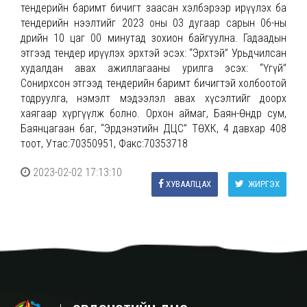
тендерийн баримт бичигт заасан хэлбэрээр ирүүлэх ба
тендерийн нээлтийг 2023 оны 03 дугаар сарын 06-ны
өдрийн 10 цаг 00 минутад зохион байгуулна. Гадаадын
этгээд тендер ирүүлэх эрхтэй эсэх: “Эрхтэй” Урьдчилсан
худалдан авах ажиллагааны урилга эсэх: “Үгүй”
Сонирхсон этгээд тендерийн баримт бичигтэй холбоотой
тодруулга, нэмэлт мэдээлэл авах хүсэлтийг доорх
хаягаар хүргүүлж болно. Орхон аймаг, Баян-Өндөр сум,
Баянцагаан баг, “Эрдэнэтийн ДЦС” ТӨХК, 4 давхар 408
тоот, Утас:70350951, Факс:70353718
2023-02-02 17:13:10
ХУВААЛЦАХ
ЖИРГЭХ