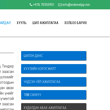
+976 70350951
info@erdenetpp.mn
БАЙДАЛ
ХУУЛЬ
ШИЛ АЖИЛЛАГАА
ХОЛБОО БАРИХ
ШИЛЭН ДАНС
д Тендер
ХУУЛИЙН ХЭРЭГЖИЛТ
т заасан
үүлэхийг
ҮНДСЭН ҮЙЛ АЖИЛЛАГАА
Дотоодын
дан авах
йн үнийг
ТӨСӨВ САНХҮҮ
хүчинтэй
т заасан
ХУДАЛДАН АВАХ АЖИЛЛАГАА
онирхсон