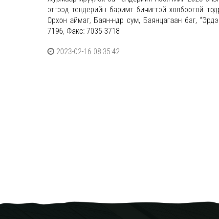
этгээд тендерийн баримт бичигтэй холбоотой тод
Орхон аймаг, Баян-өндөр сум, Баянцагаан баг, “Эр
7196, Факс: 7035-3718
2023-02-16 08:35:42