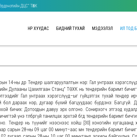
"Эрдэнэтийн ДЦС" ТӨХК
НҮҮР ХУУДАС
БИДНИЙ ТУХАЙ
МЭДЭЭЛЭЛ
ИЛ ТОД 
н 14-ны өдөр Тендер шалгаруулалтын нэр: Гал унтраах хэрэгслүү
ийн Дулааны Цахилгаан Станц” ТӨХК нь тендерийн баримт бичиг
тгээдийг Гал унтраах хэрэгслүүд–ыг гүйцэтгэх тухай тендер ир
 бол дараах нэр, дугаар бүхий багцуудаас бүрдэнэ: Багцгүй. 
хой бичих: Дотоодын давуу эрх олгоно. Сонирхогч этгээд худал
гтэй үнэ төлбөргүй танилцах эрхтэй бөгөөд тендерийн баримт бичги
лно. Тендер нь түүнийг нээснээс хойш [30] хоногийн хугацаанд 
аар сарын 28-ны 09 цаг 00 минут–аас өмнө тендерийн баримт бичиг
02 дугаар сарын 28-ны 10 цаг 00 минутанд зохион байгуулна. С