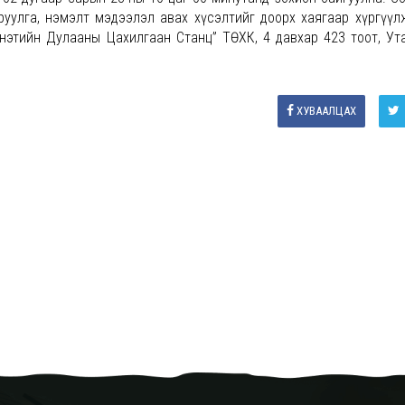
руулга, нэмэлт мэдээлэл авах хүсэлтийг доорх хаягаар хүргүүл
дэнэтийн Дулааны Цахилгаан Станц” ТӨХК, 4 давхар 423 тоот, Ута
ХУВААЛЦАХ