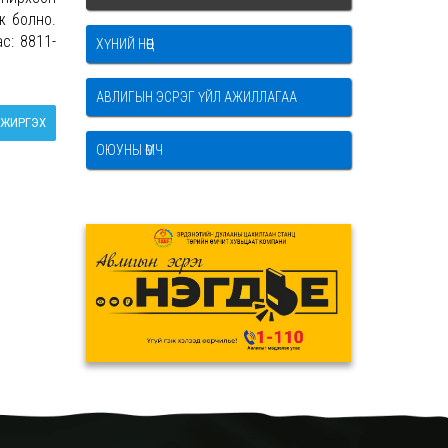
ж болно.
с: 8811-
ХҮНИЙ НӨӨЦ
АВЛИГЫН ЭСРЭГ ҮЙЛ АЖИЛЛАГАА
ЖИРГЭХ
ОЮУНЫ ӨМЧ