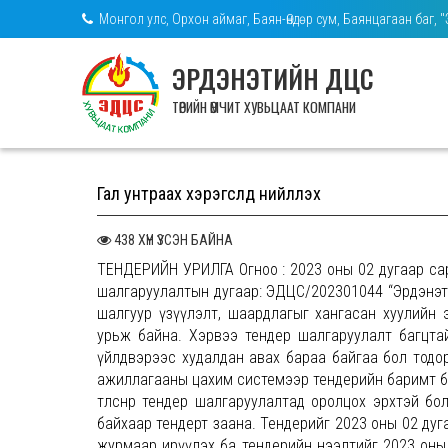
Монгол улс, Орхон аймаг, Баян-Өндөр сум, Баянцагаан баг, 
ЭРДЭНЭТИЙН ДЦС
ТӨРИЙН ӨМЧИТ ХУВЬЦААТ КОМПАНИ
Гал унтраах хэрэгслүүд нийлүүлэх
438 ХҮН ҮЗСЭН БАЙНА
ТЕНДЕРИЙН УРИЛГА Огноо : 2023 оны 02 дугаар сары
шалгаруулалтын дугаар: ЭДЦС/202301044 “Эрдэнэт
шалгуур үзүүлэлт, шаардлагыг хангасан хуулийн э
урьж байна. Хэрвээ тендер шалгаруулалт багцтай
үйлдвэрээс худалдан авах бараа байгаа бол тодор
ажиллагааны цахим системээр тендерийн баримт бичи
төлснөөр тендер шалгаруулалтад оролцох эрхтэй бо
байхаар тендерт заана. Тендерийг 2023 оны 02 дуг
журмаар ирүүлэх ба тендерийн нээлтийг 2023 оны 