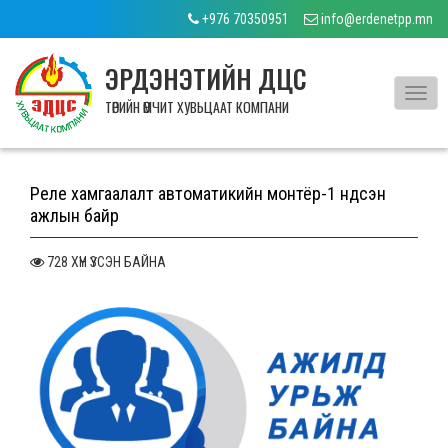
+976 70350951
info@erdenetpp.mn
ЭРДЭНЭТИЙН ДЦС
Toggl
ТӨРИЙН ӨМЧИТ ХУВЬЦААТ КОМПАНИ
navig
Реле хамгаалалт автоматикийн монтёр-1 үндсэн
ажлын байр
728 ХҮН ҮЗСЭН БАЙНА