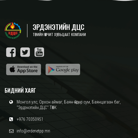
ЭРДЭНЭТИЙН ДЦС
ТӨРИЙН ӨМЧИТ ХУВЬЦААТ КОМПАНИ
БИДНИЙ ХАЯГ
Монгол улс, Орхон аймаг, Баян-Өндөр сум, Баянцагаан баг,
"Эрдэнэтийн ДЦС" ТӨХК
+976 70350951
info@erdenetpp.mn