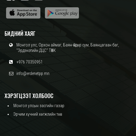
БИДНИЙ ХАЯГ
Монгол улс, Орхон аймаг, Баян-Өндөр сум, Баянцагаан баг,
"Эрдэнэтийн ДЦС" ТӨХК
+976 70350951
info@erdenetpp.mn
ХЭРЭГЦЭЭТ ХОЛБООС
Монгол улсын засгийн газар
Эрчим хүчний хөгжлийн төв