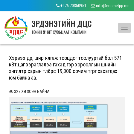
+976 70350951
info@erdenetpp.mn
ЭРДЭНЭТИЙН ДЦС
Toggl
ТӨРИЙН ӨМЧИТ ХУВЬЦААТ КОМПАНИ
navig
Хэрвээ өдөр, шөнөөр ялгаж тооцдог тоолууртай бол 571
кВт.цаг хэрэглэлээ гэхэд гэр хорооллын шөнийн
хөнгөлөлтөөр сарын төлбөрөөс 19,300 орчим төгрөг хасагдах
юм байна аа.
327 ХҮН ҮЗСЭН БАЙНА