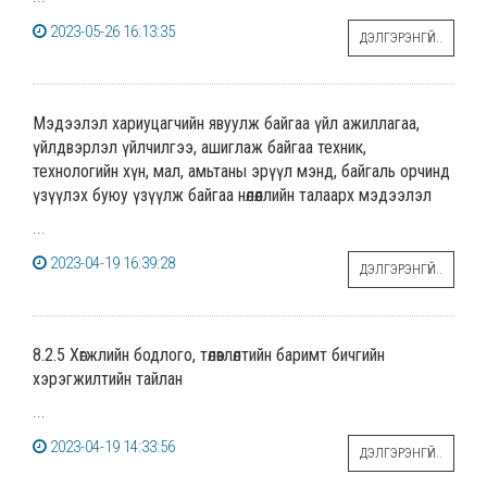
2023-05-26 16:13:35
ДЭЛГЭРЭНГҮЙ..
Мэдээлэл хариуцагчийн явуулж байгаа үйл ажиллагаа,
үйлдвэрлэл үйлчилгээ, ашиглаж байгаа техник,
технологийн хүн, мал, амьтаны эрүүл мэнд, байгаль орчинд
үзүүлэх буюу үзүүлж байгаа нөлөөллийн талаарх мэдээлэл
...
2023-04-19 16:39:28
ДЭЛГЭРЭНГҮЙ..
8.2.5 Хөгжлийн бодлого, төлөвлөлтийн баримт бичгийн
хэрэгжилтийн тайлан
...
2023-04-19 14:33:56
ДЭЛГЭРЭНГҮЙ..