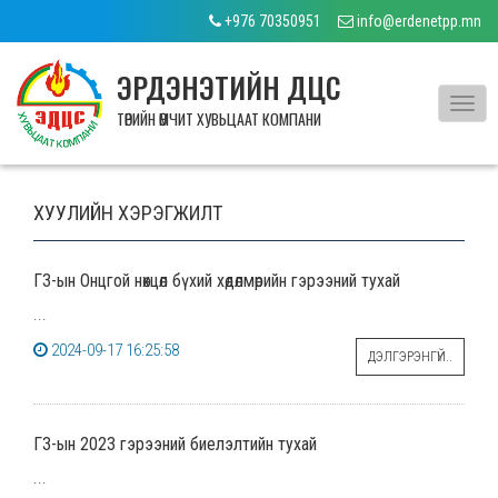
+976 70350951
info@erdenetpp.mn
ЭРДЭНЭТИЙН ДЦС
Toggl
ТӨРИЙН ӨМЧИТ ХУВЬЦААТ КОМПАНИ
navig
ХУУЛИЙН ХЭРЭГЖИЛТ
ГЗ-ын Онцгой нөхцөл бүхий хөдөлмөрийн гэрээний тухай
...
2024-09-17 16:25:58
ДЭЛГЭРЭНГҮЙ..
ГЗ-ын 2023 гэрээний биелэлтийн тухай
...