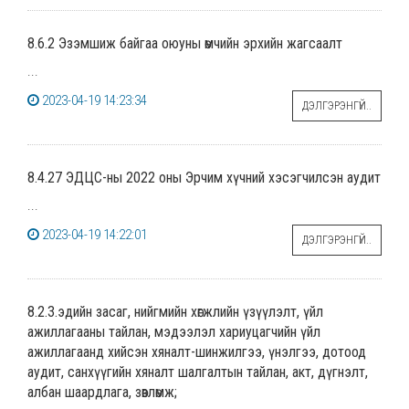
8.6.2 Эзэмшиж байгаа оюуны өмчийн эрхийн жагсаалт
...
2023-04-19 14:23:34
ДЭЛГЭРЭНГҮЙ..
8.4.27 ЭДЦС-ны 2022 оны Эрчим хүчний хэсэгчилсэн аудит
...
2023-04-19 14:22:01
ДЭЛГЭРЭНГҮЙ..
8.2.3.эдийн засаг, нийгмийн хөгжлийн үзүүлэлт, үйл
ажиллагааны тайлан, мэдээлэл хариуцагчийн үйл
ажиллагаанд хийсэн хяналт-шинжилгээ, үнэлгээ, дотоод
аудит, санхүүгийн хяналт шалгалтын тайлан, акт, дүгнэлт,
албан шаардлага, зөвлөмж;