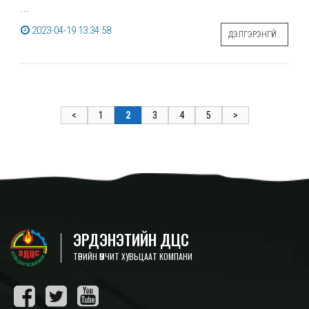
...
2023-04-19 13:34:58
ДЭЛГЭРЭНГҮЙ..
<
1
2
3
4
5
>
ЭРДЭНЭТИЙН ДЦС
ТӨРИЙН ӨМЧИТ ХУВЬЦААТ КОМПАНИ