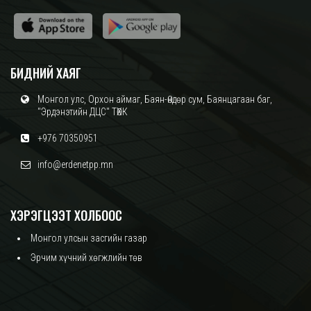
БИДНИЙ ХАЯГ
Монгол улс, Орхон аймаг, Баян-Өндөр сум, Баянцагаан баг,
"Эрдэнэтийн ДЦС" ТӨХК
+976 70350951
info@erdenetpp.mn
ХЭРЭГЦЭЭТ ХОЛБООС
Монгол улсын засгийн газар
Эрчим хүчний хөгжлийн төв