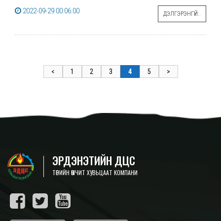
2022-09-29 00:06:00
ДЭЛГЭРЭНГҮЙ..
<
1
2
3
4
5
>
ЭРДЭНЭТИЙН ДЦС
ТӨРИЙН ӨМЧИТ ХУВЬЦААТ КОМПАНИ