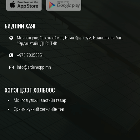
БИДНИЙ ХАЯГ
Монгол улс, Орхон аймаг, Баян-Өндөр сум, Баянцагаан баг,
"Эрдэнэтийн ДЦС" ТӨХК
+976 70350951
info@erdenetpp.mn
ХЭРЭГЦЭЭТ ХОЛБООС
Монгол улсын засгийн газар
Эрчим хүчний хөгжлийн төв