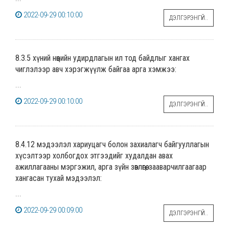
2022-09-29 00:10:00
ДЭЛГЭРЭНГҮЙ..
8.3.5 хүний нөөцийн удирдлагын ил тод байдлыг хангах
чиглэлээр авч хэрэгжүүлж байгаа арга хэмжээ:
...
2022-09-29 00:10:00
ДЭЛГЭРЭНГҮЙ..
8.4.12 мэдээлэл хариуцагч болон захиалагч байгууллагын
хүсэлтээр холбогдох этгээдийг худалдан авах
ажиллагааны мэргэжил, арга зүйн зөвлөгөө, зааварчилгаагаар
хангасан тухай мэдээлэл:
...
2022-09-29 00:09:00
ДЭЛГЭРЭНГҮЙ..